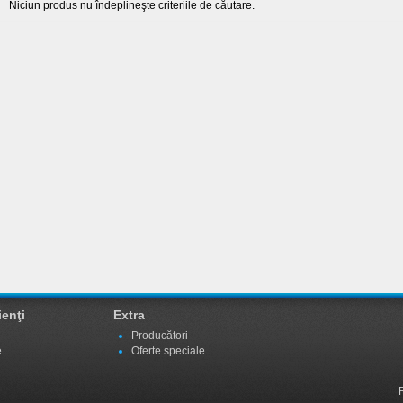
Niciun produs nu îndeplineşte criteriile de căutare.
ienţi
Extra
Producători
e
Oferte speciale