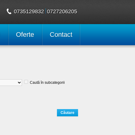
0735129832
0727206205
i
Oferte
Contact
Caută în subcategorii