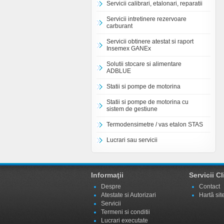
Servicii calibrari, etalonari, reparatii
Servicii intretinere rezervoare
carburant
Servicii obtinere atestat si raport
Insemex GANEx
Solutii stocare si alimentare
ADBLUE
Statii si pompe de motorina
Statii si pompe de motorina cu
sistem de gestiune
Termodensimetre / vas etalon STAS
Lucrari sau servicii
Informaţii
Servicii Cl
Despre
Contact
Atestate si Autorizari
Hartă sit
Servicii
Termeni si conditii
Lucrari executate