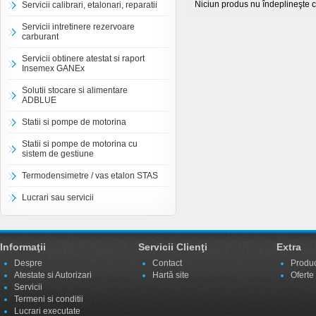
Niciun produs nu îndeplineşte cr
Servicii calibrari, etalonari, reparatii
Servicii intretinere rezervoare
carburant
Servicii obtinere atestat si raport
Insemex GANEx
Solutii stocare si alimentare
ADBLUE
Statii si pompe de motorina
Statii si pompe de motorina cu
sistem de gestiune
Termodensimetre / vas etalon STAS
Lucrari sau servicii
Informaţii
Servicii Clienţi
Extra
Despre
Contact
Produc
Atestate si Autorizari
Hartă site
Oferte
Servicii
Termeni si conditii
Lucrari executate