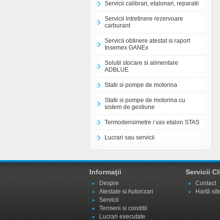
Servicii calibrari, etalonari, reparatii
Servicii intretinere rezervoare
carburant
Servicii obtinere atestat si raport
Insemex GANEx
Solutii stocare si alimentare
ADBLUE
Statii si pompe de motorina
Statii si pompe de motorina cu
sistem de gestiune
Termodensimetre / vas etalon STAS
Lucrari sau servicii
Informaţii
Servicii Cl
Despre
Contact
Atestate si Autorizari
Hartă sit
Servicii
Termeni si conditii
Lucrari executate