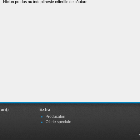
Niciun produs nu îndeplineşte criteriile de căutare.
ienţi
Extra
Producători
e
Oferte speciale