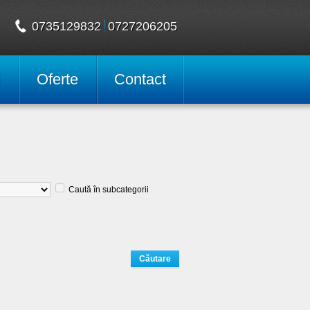
0735129832
0727206205
i
Oferte
Contact
Caută în subcategorii