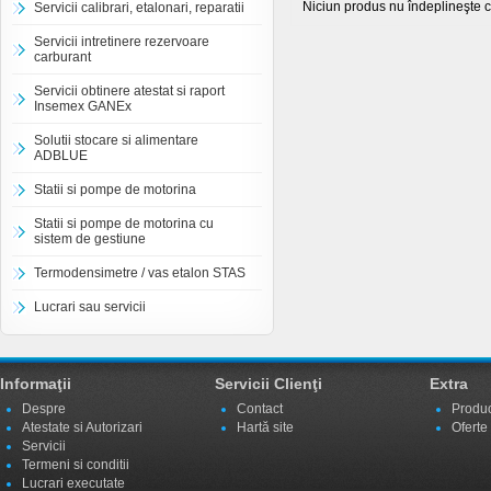
Niciun produs nu îndeplineşte cr
Servicii calibrari, etalonari, reparatii
Servicii intretinere rezervoare
carburant
Servicii obtinere atestat si raport
Insemex GANEx
Solutii stocare si alimentare
ADBLUE
Statii si pompe de motorina
Statii si pompe de motorina cu
sistem de gestiune
Termodensimetre / vas etalon STAS
Lucrari sau servicii
Informaţii
Servicii Clienţi
Extra
Despre
Contact
Produc
Atestate si Autorizari
Hartă site
Oferte
Servicii
Termeni si conditii
Lucrari executate