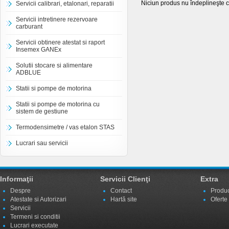
Niciun produs nu îndeplineşte cr
Servicii calibrari, etalonari, reparatii
Servicii intretinere rezervoare
carburant
Servicii obtinere atestat si raport
Insemex GANEx
Solutii stocare si alimentare
ADBLUE
Statii si pompe de motorina
Statii si pompe de motorina cu
sistem de gestiune
Termodensimetre / vas etalon STAS
Lucrari sau servicii
Informaţii
Servicii Clienţi
Extra
Despre
Contact
Produc
Atestate si Autorizari
Hartă site
Oferte
Servicii
Termeni si conditii
Lucrari executate