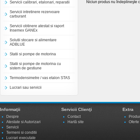
Niciun produs nu îndeplineşte cr
Servicii calibrari, etalonari, reparatii
Servicii intretinere rezervoare
carburant
Servicii obtinere atestat si raport
Insemex GANEx
Solutii stocare si alimentare
ADBLUE
Statii si pompe de motorina
Statii si pompe de motorina cu
sistem de gestiune
Termodensimetre / vas etalon STAS
Lucrari sau servicii
Informaţii
Servicii Clienţi
Extra
Despre
Contact
Produc
Atestate si Autorizari
Hartă site
Oferte
Servicii
Termeni si conditii
Lucrari executate