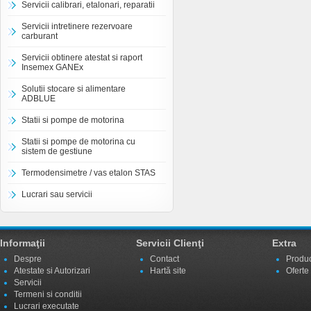
Servicii calibrari, etalonari, reparatii
Servicii intretinere rezervoare
carburant
Servicii obtinere atestat si raport
Insemex GANEx
Solutii stocare si alimentare
ADBLUE
Statii si pompe de motorina
Statii si pompe de motorina cu
sistem de gestiune
Termodensimetre / vas etalon STAS
Lucrari sau servicii
Informaţii
Servicii Clienţi
Extra
Despre
Contact
Produc
Atestate si Autorizari
Hartă site
Oferte
Servicii
Termeni si conditii
Lucrari executate