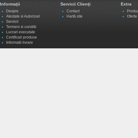
Informaţii
Servicii Clienţi
Extra
Despre
Contact
Produc
Atestate si Autorizari
Hartă site
Oferte
Servicii
Termeni si conditii
Lucrari executate
Certificari produse
Informatii livrare