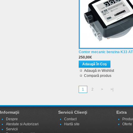
Contor mecanic benzina K33 A
250,00€
Adaugă in Wishlist
Compară produs
1
2
>
>|
Informaţii
Servicii Clienţi
Extra
Despre
Contact
Produc
Atestate si Autorizari
Hartă site
Oferte
Servicii