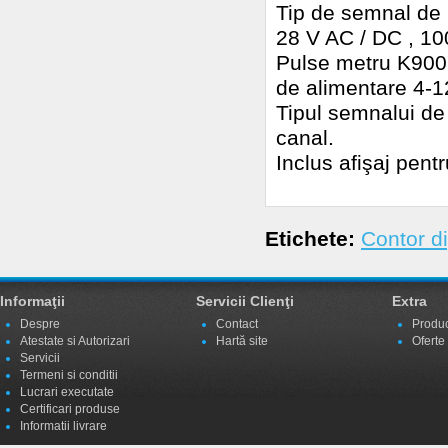
Tip de semnal de 
28 V AC / DC , 1
Pulse metru K900 c
de alimentare 4-1
Tipul semnalui de
canal.
Inclus afişaj pentr
Etichete:
Contor di
Informaţii
Servicii Clienţi
Extra
Despre
Contact
Produc
Atestate si Autorizari
Hartă site
Oferte
Servicii
Termeni si conditii
Lucrari executate
Certificari produse
Informatii livrare