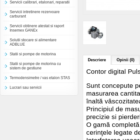
Servicii calibrari, etalonari, reparatii
Servicii intretinere rezervoare
carburant
Servicii obtinere atestat si raport
Insemex GANEx
Solutii stocare si alimentare
ADBLUE
Statii si pompe de motorina
Descriere
Opinii (0)
Statii si pompe de motorina cu
sistem de gestiune
Contor digital Pul
Termodensimetre / vas etalon STAS
Sunt concepute pe
Lucrari sau servicii
masurarea cantitat
înaltă vâscozitatea 
Principiul de masu
precizie si pierde
O gamă completă d
cerinţele legate d