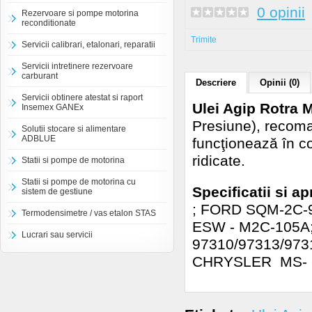
0 opinii
Rezervoare si pompe motorina
reconditionate
Trimite
Servicii calibrari, etalonari, reparatii
Servicii intretinere rezervoare
carburant
Descriere
Opinii (0)
Servicii obtinere atestat si raport
Ulei Agip Rotra 
Insemex GANEx
Presiune), recoma
Solutii stocare si alimentare
ADBLUE
funcţionează în c
ridicate.
Statii si pompe de motorina
Statii si pompe de motorina cu
Specificatii si ap
sistem de gestiune
; FORD SQM-2C-
Termodensimetre / vas etalon STAS
ESW - M2C-105A
Lucrari sau servicii
97310/97313/9731
CHRYSLER MS- 5