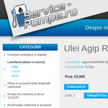
Despre n
Ulei Agip 
CATEGORII
Contoare analogice si digitale
Lubrifianti (uleiuri si unsori)
Cod produs:
agiprotraMP80W-9
- Agip
Disponibilitate:
În Stoc
- Cyclon
- Mobil
Preţ: 63,00€
Piese si accesorii statii distributie
carburanti
Contactati-ne
Pompe de motorina si kit-uri
Cant:
12V/24V
Rezervoare carburant si accesorii