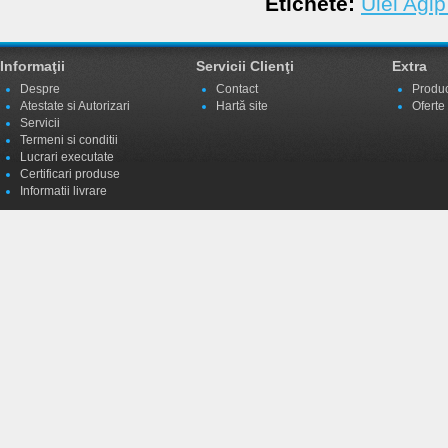
Etichete:
Ulei Agi
Informaţii
Servicii Clienţi
Extra
Despre
Contact
Produc
Atestate si Autorizari
Hartă site
Oferte
Servicii
Termeni si conditii
Lucrari executate
Certificari produse
Informatii livrare