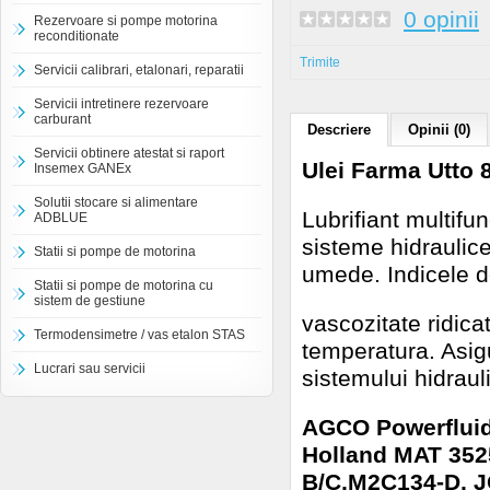
0 opinii
Rezervoare si pompe motorina
reconditionate
Trimite
Servicii calibrari, etalonari, reparatii
Servicii intretinere rezervoare
carburant
Descriere
Opinii (0)
Servicii obtinere atestat si raport
Ulei Farma Utto 
Insemex GANEx
Solutii stocare si alimentare
Lubrifiant multifu
ADBLUE
sisteme hidraulice
Statii si pompe de motorina
umede. Indicele 
Statii si pompe de motorina cu
sistem de gestiune
vascozitate ridica
Termodensimetre / vas etalon STAS
temperatura. Asigu
Lucrari sau servicii
sistemului hidraul
AGCO Powerfluid 
Holland MAT 352
B/C,M2C134-D, 