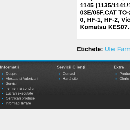
1145 (1135/1141
03E/05F,CAT TO-2
0, HF-1, HF-2, V
Komatsu KES07.
Etichete:
Ulei Far
Informaţii
Servicii Clienţi
Extra
Despre
Contact
Produc
Atestate si Autorizari
Hartă site
Oferte
Servicii
Termeni si conditii
Lucrari executate
Certificari produse
Informatii livrare