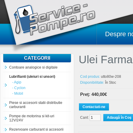
Despre n
Ulei Farma
CATEGORII
Contoare analogice si digitale
Lubrifianti (uleiuri si unsori)
Cod produs:
utto80w-208
- Agip
Disponibilitate:
În Stoc
- Cyclon
- Mobil
Preţ: 440,00€
Piese si accesorii statii distributie
carburanti
Contactati-ne
Pompe de motorina si kit-uri
Cant:
12V/24V
Rezervoare carburant si accesorii