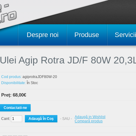
Despre noi
Produse
Servici
Ulei Agip Rotra JD/F 80W 20,3Li
Cod produs:
agiprotraJDF80W-20
Disponibilitate:
În Stoc
Preţ: 68,00€
Contactati-ne
Adaugă in Wishlist
Cant:
- SAU -
Compară produs