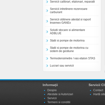
Servicii calibrari, etalonari, reparatii
Servicii intretinere rezervoare
carburant
Servicii obtinere atestat si raport
Insemex GANEx
Solutii stocare si alimentare
ADBLUE
Statii si pompe de motorina
Statii si pompe de motorina cu
sistem de gestiune
Termodensimetre / vas etalon STAS
Lucrari sau servicii
Informaţii
Servicii Cl
Despre
Contact
Atestate si Autorizari
Hartă sit
Servicii
Termeni si conditii