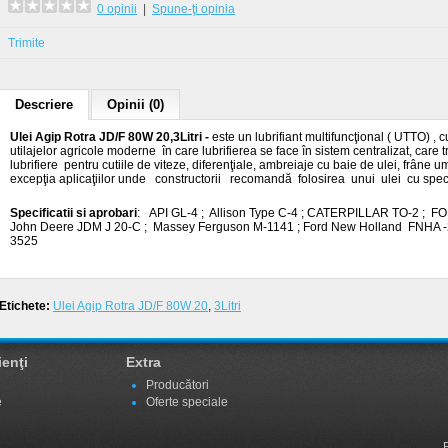
0 opinii
|
Spune-ţi opinia
Trimite
Descriere
Opinii (0)
Ulei Agip Rotra JD/F 80W 20,3Litri -
este un lubrifiant multifuncţional ( UTTO) , c
utilajelor agricole moderne în care lubrifierea se face în sistem centralizat, care t
lubrifiere pentru cutiile de viteze, diferenţiale, ambreiaje cu baie de ulei, frâne u
excepţia aplicaţiilor unde constructorii recomandă folosirea unui ulei cu speci
Specificatii si aprobari
: API GL-4 ; Allison Type C-4 ; CATERPILLAR TO-2 ; F
John Deere JDM J 20-C ; Massey Ferguson M-1141 ; Ford New Holland FNHA 
3525
Etichete:
Ulei Agip Rotra JD/F 80W 20
,
3Litri
ienţi
Extra
Producători
e
Oferte speciale