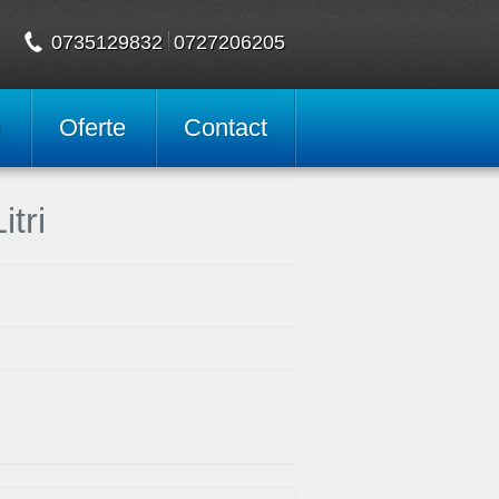
0735129832
0727206205
i
Oferte
Contact
tri