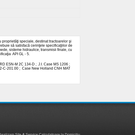
u proprietăţi speciale, destinat tractoarelor şi
rebuie să satisfacă cerinţele specificaţiilor de
mede, sisteme hidraulice, transmisii finale, cu
ficaţia API GL - 5.
ORD ESN-M 2C 134-D ; J.I. Case MS 1206 ;
-2-C-201.00 ; Case New Holland CNH MAT
Realizam Site
&
Service Calculatoare la Domiciliu